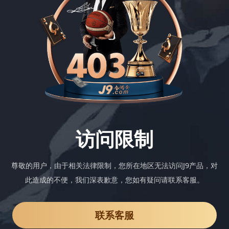
访问限制
尊敬的用户，由于相关法律限制，您所在地区无法访问J9产品，对
此造成的不便，我们深表歉意，您如有疑问请联系客服。
联系客服